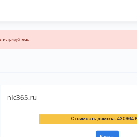
егистрируйтесь.
nic365.ru
Стоимость домена: 430664 
Купить