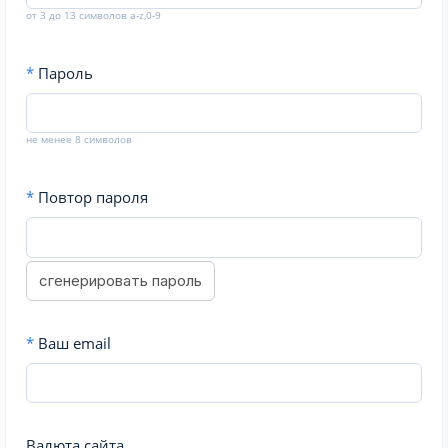
от 3 до 13 символов a-z,0-9
*
Пароль
не менее 8 символов
*
Повтор пароля
сгенерировать пароль
*
Ваш email
Валюта сайта