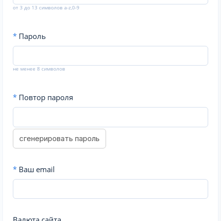
от 3 до 13 символов a-z,0-9
*
Пароль
не менее 8 символов
*
Повтор пароля
сгенерировать пароль
*
Ваш email
Валюта сайта