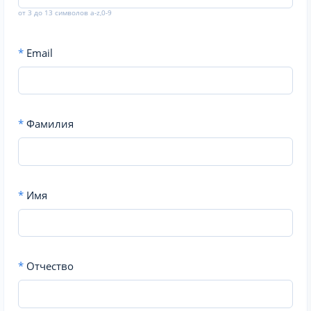
от 3 до 13 символов a-z,0-9
*
Email
*
Фамилия
*
Имя
*
Отчество