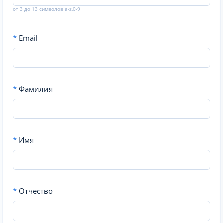
от 3 до 13 символов a-z,0-9
*
Email
*
Фамилия
*
Имя
*
Отчество