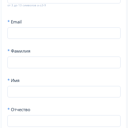
от 3 до 13 символов a-z,0-9
*
Email
*
Фамилия
*
Имя
*
Отчество