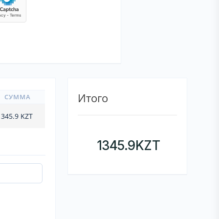
Итого
СУММА
1345.9
KZT
1345.9
KZT