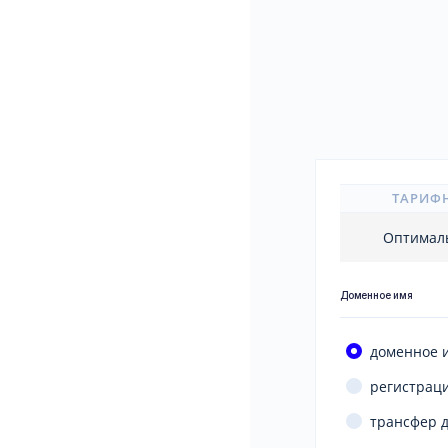
ТАРИФ
Оптимал
Доменное имя
доменное 
регистраци
трансфер 