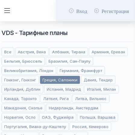
Вход
Регистрация
VDS - Тарифные планы
Все
Австрия, Вена
Албания, Тирана
Армения, Ереван
Бельгия, Брюссель
Бразилия, Сан-Паулу
Великобритания, Лондон
Германия, Франкфурт
Гонконг, Гонконг
Греция, Салоники
Дания, Тендер
Ирландия, Дублин
Испания, Мадрид
Италия, Милан
Канада, Торонто
Латвия, Рига
Литва, Вильнюс
Македония, Скопье
Нидерланды, Амстердам
Норвегия, Осло
ОАЭ, Фуджейра
Польша, Варшава
Португалия, Виана-ду-Каштелу
Россия, Кемерово