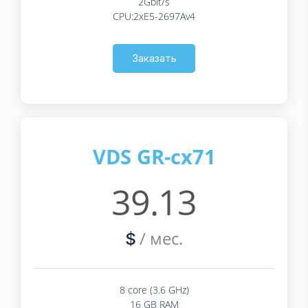
2Gbit/s
CPU:2xE5-2697Av4
Заказать
VDS GR-cx71
39.13
/ мес.
$
8 core (3.6 GHz)
16 GB RAM