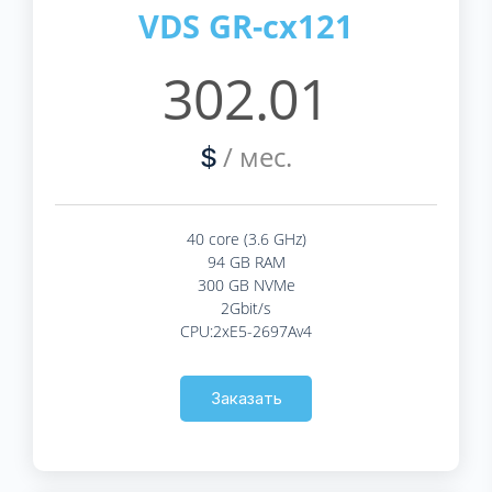
VDS GR-cx121
302.01
/ мес.
$
40 core (3.6 GHz)
94 GB RAM
300 GB NVMe
2Gbit/s
CPU:2xE5-2697Av4
Заказать