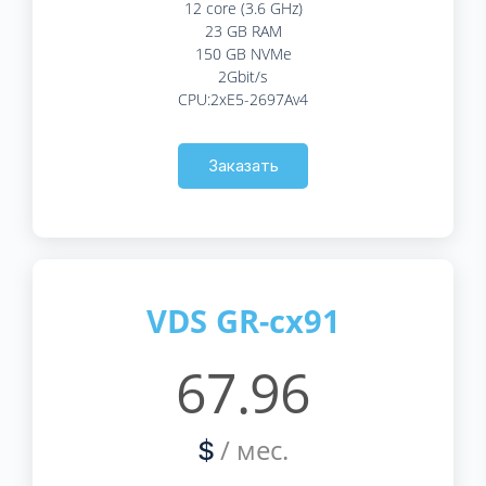
12 core (3.6 GHz)
23 GB RAM
150 GB NVMe
2Gbit/s
CPU:2xE5-2697Av4
Заказать
VDS GR-cx91
67.96
/ мес.
$