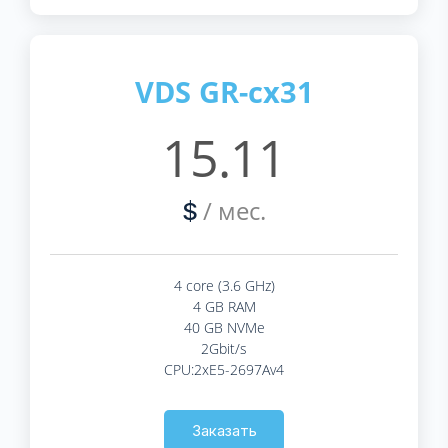
VDS GR-cx31
15.11
/ мес.
$
4 core (3.6 GHz)
4 GB RAM
40 GB NVMe
2Gbit/s
CPU:2xE5-2697Av4
Заказать