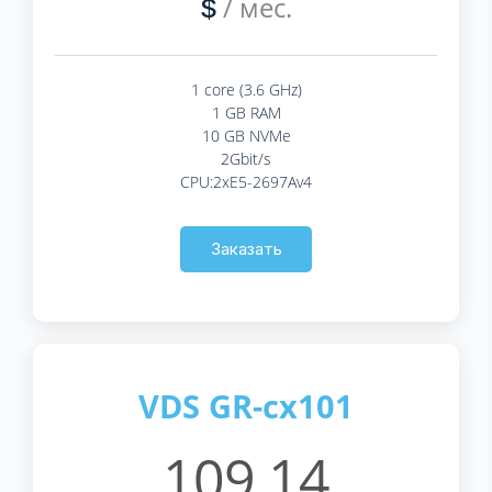
/ мес.
$
1 core (3.6 GHz)
1 GB RAM
10 GB NVMe
2Gbit/s
CPU:2xE5-2697Av4
Заказать
VDS GR-cx101
109.14