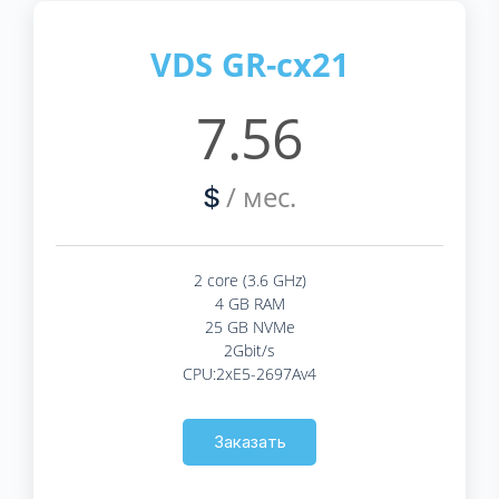
VDS GR-cx21
7.56
/ мес.
$
2 core (3.6 GHz)
4 GB RAM
25 GB NVMe
2Gbit/s
CPU:2xE5-2697Av4
Заказать