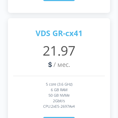
VDS GR-cx41
21.97
/ мес.
$
5 core (3.6 GHz)
6 GB RAM
50 GB NVMe
2Gbit/s
CPU:2xE5-2697Av4