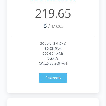
219.65
/ мес.
$
30 core (3.6 GHz)
80 GB RAM
250 GB NVMe
2Gbit/s
CPU:2xE5-2697Av4
Заказать