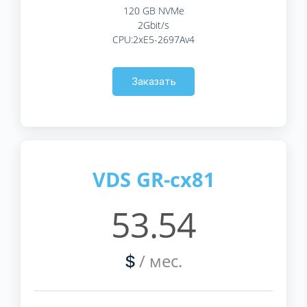
120 GB NVMe
2Gbit/s
CPU:2xE5-2697Av4
Заказать
VDS GR-cx81
53.54
/ мес.
$